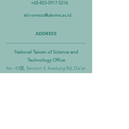
Mengatasi Pencemaran
Biomassa untuk
+62-823-5917-5216
Mikroplastik dari Darat
Mempercepat Eko
hingga Laut
Sirkular dan Trans
stic-wmscu@ukwms.ac.id
Zero
ADDRESS
National Taiwan of Science and
Technology Office
No. 43號, Section 4, Keelung Rd, Da’an
District, Taipei City, Taiwan 106
Institut Teknologi Sepuluh Nopember
Office
Teknik Kimia, Keputih, Sukolilo,
Surabaya City, East Java, 60111,
Indonesia