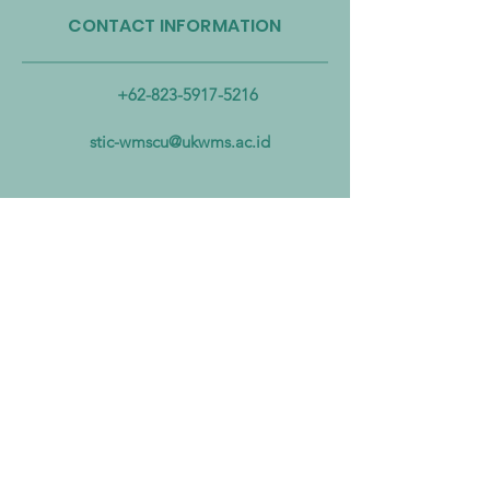
CONTACT INFORMATION
Taiwan Perkuat Kemitraan
Taiwan Luncurkan 
Lintas Kementerian untuk
Industri Biogas da
Mengatasi Pencemaran
Biomassa untuk
+62-823-5917-5216
Mikroplastik dari Darat
Mempercepat Eko
hingga Laut
Sirkular dan Trans
stic-wmscu@ukwms.ac.id
Zero
ADDRESS
National Taiwan of Science and
Technology Office
No. 43號, Section 4, Keelung Rd, Da’an
District, Taipei City, Taiwan 106
Institut Teknologi Sepuluh Nopember
Office
Teknik Kimia, Keputih, Sukolilo,