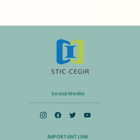
n Luncurkan Aliansi Industri
s dan Energi Biomassa
Social Media
k Mempercepat Ekonomi
lar dan Transisi Net-Zero
IMPORTANT LINK