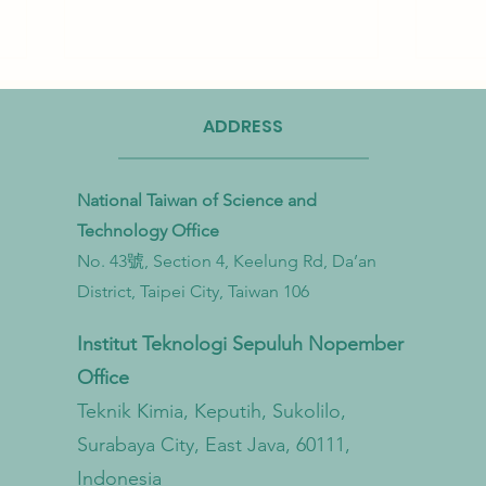
ADDRESS
National Taiwan of Science and
Technology Office
No. 43號, Section 4, Keelung Rd, Da’an
Taiwan Perkuat Kemitraan Lintas
Taiwa
District, Taipei City, Taiwan 106
Kementerian untuk Mengatasi
Bioga
Pencemaran Mikroplastik dari
untu
Institut Teknologi Sepuluh Nopember
Darat hingga Laut
Sirku
Office
Teknik Kimia, Keputih, Sukolilo,
Surabaya City, East Java, 60111,
Indonesia