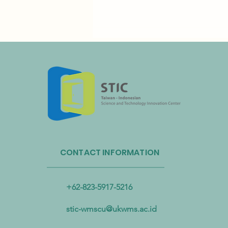
Administrasi Sirkulasi Sumber
Daya Taiwan dan Bandara
CONTACT INFORMATION
Internasional Taoyuan Bermitra
untuk Mendorong Sirkulasi
Sumber Daya Plastik
+62-823-5917-5216
stic-wmscu@ukwms.ac.id