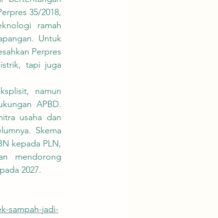
rpres 35/2018, 
knologi ramah 
apangan. Untuk 
sahkan Perpres 
rik, tapi juga 
dukungan APBD. 
tra usaha dan 
elumnya. Skema 
BN kepada PLN, 
kan mendorong 
pada 2027.
ek-sampah-jadi-