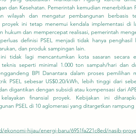
n dan Kesehatan. Pemerintah kemudian menerbitkan Pe
n wilayah dan mengatur pembangunan berbasis te
 proyek ini tetap menemui kendala implementasi di l
n hukum dan mempercepat realisasi, pemerintah menge
rluas definisi PSEL menjadi tidak hanya penghasil list
arukan, dan produk sampingan lain.
a teknis seperti minimal 1.000 ton sampah/hari dan 
nggandeng BPI Danantara dalam proses pemilihan mi
strik PSEL sebesar US$0.20/kWh, lebih tinggi dari seb
 dan digantikan dengan subsidi atau kompensasi dari AP
kelayakan finansial proyek. Kebijakan ini diharap
unan PSEL di 10 aglomerasi yang ditargetkan rampung 
.id/ekonomi-hijau/energi-baru/6951fa221c8ed/nasib-proy