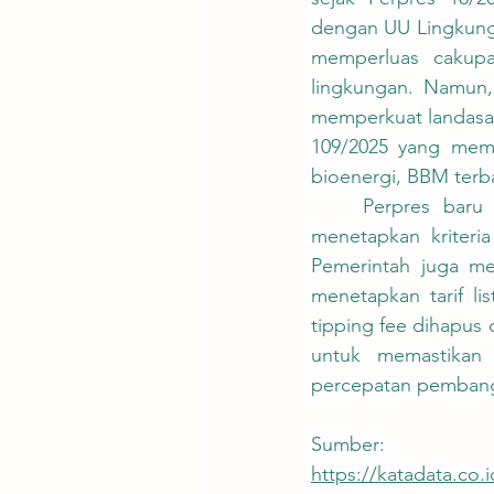
dengan UU Lingkunga
memperluas cakupa
lingkungan. Namun,
memperkuat landasa
109/2025 yang mempe
bioenergi, BBM terb
	Perpres baru ini tidak lagi mencantumkan kota sasaran secara eksplisit, namun 
menetapkan kriteri
Pemerintah juga me
menetapkan tarif li
tipping fee dihapus
untuk memastikan 
percepatan pembang
Sumber: 
https://katadata.co