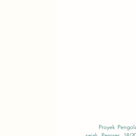
	Proyek Pengolahan Sampah menjadi Energi Listrik (PSEL) mengalami evolusi regulasi 
sejak Perpres 18/2