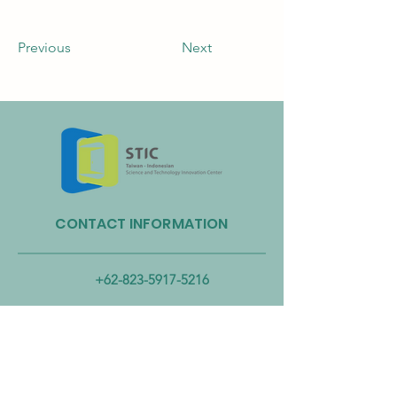
Previous
Next
CONTACT INFORMATION
+62-823-5917-5216
stic-wmscu@ukwms.ac.id
ADDRESS