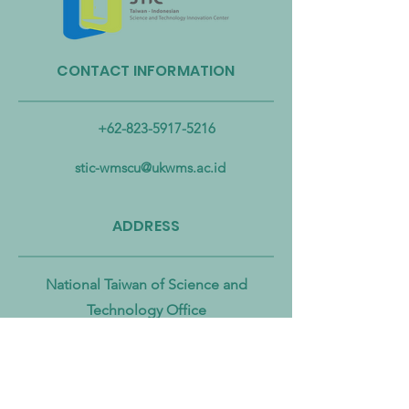
CONTACT INFORMATION
Taiwan Perkuat Kemitraan
Taiwan Luncurkan 
Lintas Kementerian untuk
Industri Biogas da
Mengatasi Pencemaran
Biomassa untuk
+62-823-5917-5216
Mikroplastik dari Darat
Mempercepat Eko
hingga Laut
Sirkular dan Trans
stic-wmscu@ukwms.ac.id
Zero
ADDRESS
National Taiwan of Science and
Technology Office
No. 43號, Section 4, Keelung Rd, Da’an
District, Taipei City, Taiwan 106
Institut Teknologi Sepuluh Nopember