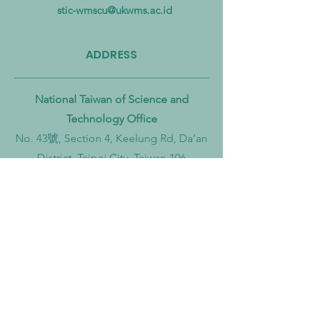
hingga Laut
Sirkular dan Trans
stic-wmscu@ukwms.ac.id
Zero
ADDRESS
National Taiwan of Science and
Technology Office
No. 43號, Section 4, Keelung Rd, Da’an
District, Taipei City, Taiwan 106
Institut Teknologi Sepuluh Nopember
Office
Teknik Kimia, Keputih, Sukolilo,
Surabaya City, East Java, 60111,
Indonesia
Widya Mandala Surabaya Catholic