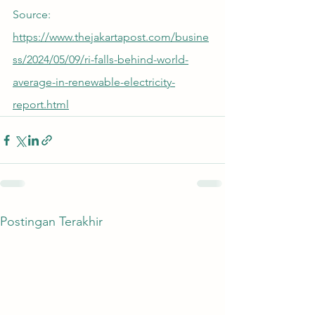
Source: 
https://www.thejakartapost.com/busine
ss/2024/05/09/ri-falls-behind-world-
average-in-renewable-electricity-
report.html
Postingan Terakhir