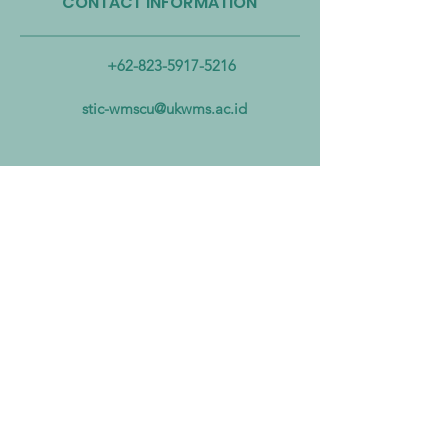
CONTACT INFORMATION
Taiwan Perkuat Kemitraan
Taiwan Luncurkan 
Lintas Kementerian untuk
Industri Biogas da
Mengatasi Pencemaran
Biomassa untuk
+62-823-5917-5216
Mikroplastik dari Darat
Mempercepat Eko
hingga Laut
Sirkular dan Trans
stic-wmscu@ukwms.ac.id
Zero
ADDRESS
National Taiwan of Science and
Technology Office
No. 43號, Section 4, Keelung Rd, Da’an
District, Taipei City, Taiwan 106
Institut Teknologi Sepuluh Nopember
Office
Teknik Kimia, Keputih, Sukolilo,
Surabaya City, East Java, 60111,