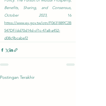
Policy: The Pursuit of Mutual Prosperity, 
Benefits, Sharing, and Consensus, 
October 2023, 
16 
https://www.ey.gov.tw/otn/F0631889C2B
547DF/dd70d14d-cf1c-47a8-a452-
d08c9bcabef2
Postingan Terakhir