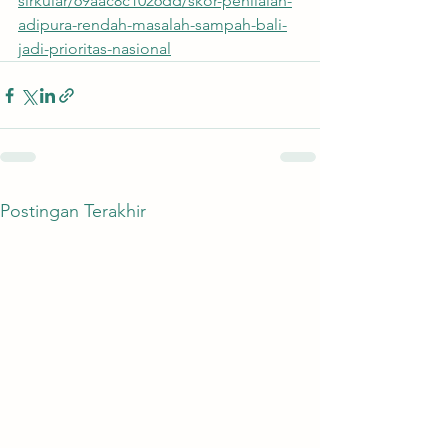
sirkular/69aac8c1026dd/skor-penilaian-
adipura-rendah-masalah-sampah-bali-
jadi-prioritas-nasional
Postingan Terakhir