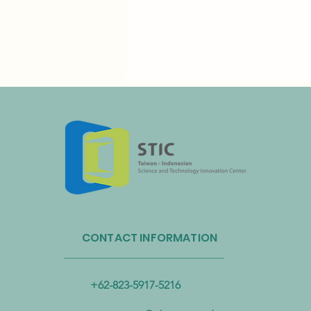
Administrasi Sirkulasi Sumber
Daya Taiwan dan Bandara
CONTACT INFORMATION
Internasional Taoyuan Bermitra
untuk Mendorong Sirkulasi
Sumber Daya Plastik
+62-823-5917-5216