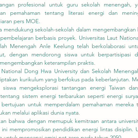
angan profesional untuk guru sekolah menengah, 
an pemahaman tentang literasi energi dan mening
siaran pers MOE. 
 pembelajaran berbasis proyek. Universitas Laut Nation
olah Menengah Anle Keelung telah berkolaborasi unt
aut, dengan mendorong siswa untuk berpartisipasi d
k mengembangkan keterampilan praktis. 
iptakan kurikulum yang berfokus pada keberlanjutan. Me
, siswa mengeksplorasi tantangan energi Taiwan dan 
 tentang sistem energi terbarukan seperti energi surya
 ini bertujuan untuk memperdalam pemahaman mereka t
ukan melalui aplikasi dunia nyata. 
ni mempromosikan pendidikan energi lintas disiplin. Up
n untuk mencapai emisi net-zero pada tahun 2050.