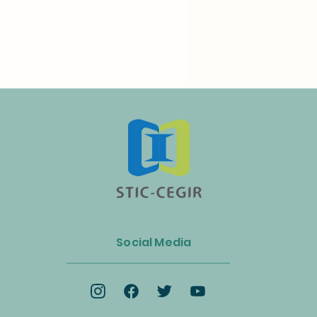
n Luncurkan Aliansi Industri
s dan Energi Biomassa
Social Media
k Mempercepat Ekonomi
lar dan Transisi Net-Zero