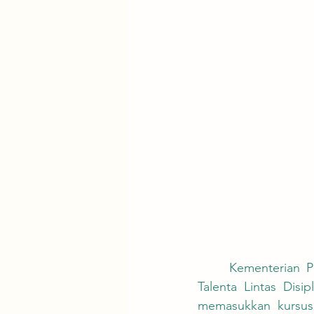
	Kementerian Pendidikan (MOE) Taiwan telah meluncurkan Program Pengembangan 
Talenta Lintas Dis
memasukkan kursus l