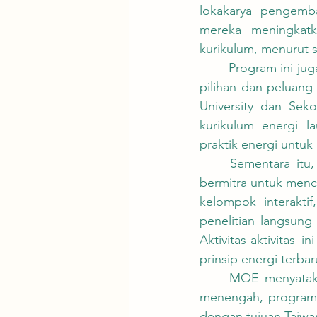
lokakarya pengemb
mereka meningkatk
kurikulum, menurut 
	Program ini juga mendukung sekolah-sekolah dalam mengembangkan berbagai kursus 
pilihan dan peluang
University dan Sek
kurikulum energi l
praktik energi untu
	Sementara itu, National Dong Hwa University dan Sekolah Menengah Tzu Chi telah 
bermitra untuk menc
kelompok interaktif
penelitian langsung
Aktivitas-aktivitas
prinsip energi terbar
	MOE menyatakan bahwa dengan memupuk kemitraan antara universitas dan sekolah 
menengah, program i
dengan tujuan Taiwa