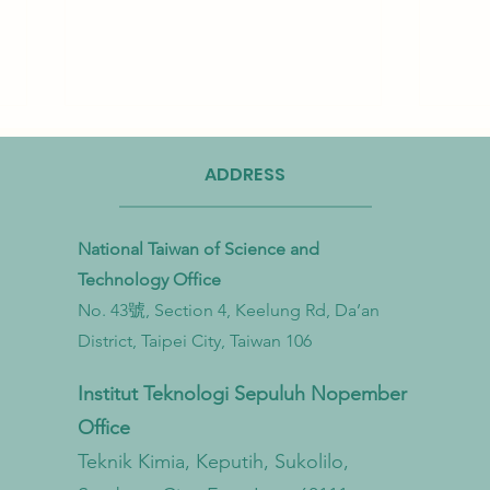
ADDRESS
National Taiwan of Science and
Technology Office
No. 43號, Section 4, Keelung Rd, Da’an
Taiwan Perkuat Kemitraan Lintas
Taiwa
District, Taipei City, Taiwan 106
Kementerian untuk Mengatasi
Bioga
Pencemaran Mikroplastik dari
untu
Institut Teknologi Sepuluh Nopember
Darat hingga Laut
Sirku
Office
Teknik Kimia, Keputih, Sukolilo,