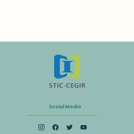
n Luncurkan Aliansi Industri
s dan Energi Biomassa
Social Media
k Mempercepat Ekonomi
lar dan Transisi Net-Zero