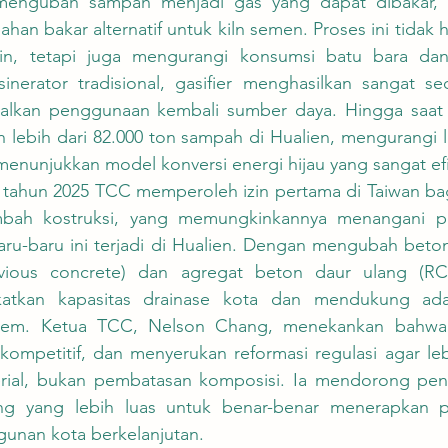
 mengubah sampah menjadi gas yang dapat dibakar, 
han bakar alternatif untuk kiln semen. Proses ini tidak
n, tetapi juga mengurangi konsumsi batu bara dan 
nerator tradisional, gasifier menghasilkan sangat sedi
lkan penggunaan kembali sumber daya. Hingga saat i
ebih dari 82.000 ton sampah di Hualien, mengurangi leb
enunjukkan model konversi energi hijau yang sangat efi
bah kostruksi, yang memungkinkannya menangani pui
u-baru ini terjadi di Hualien. Dengan mengubah beton
vious concrete) dan agregat beton daur ulang (RCA
tkan kapasitas drainase kota dan mendukung adap
strem. Ketua TCC, Nelson Chang, menekankan bahwa 
 kompetitif, dan menyerukan reformasi regulasi agar le
rial, bukan pembatasan komposisi. Ia mendorong pene
g yang lebih luas untuk benar-benar menerapkan pr
gunan kota berkelanjutan.