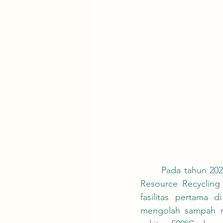
	Pada tahun 2025, Taiwan Cement Corporation (TCC) secara resmi meluncurkan DAKA 
Resource Recycling
fasilitas pertama 
mengolah sampah r