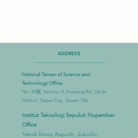
ADDRESS
National Taiwan of Science and
Technology Office
No. 43號, Section 4, Keelung Rd, Da’an
Taiwan Perkuat Kemitraan Lintas
Taiwa
District, Taipei City, Taiwan 106
Kementerian untuk Mengatasi
Bioga
Pencemaran Mikroplastik dari
untu
Institut Teknologi Sepuluh Nopember
Darat hingga Laut
Sirku
Office
Teknik Kimia, Keputih, Sukolilo,