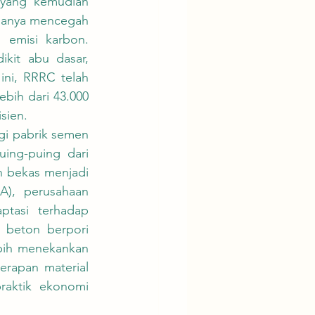
yang kemudian 
 hanya mencegah 
emisi karbon. 
kit abu dasar, 
ni, RRRC telah 
ih dari 43.000 
sien.
ng-puing dari 
 bekas menjadi 
), perusahaan 
tasi terhadap 
beton berpori 
bih menekankan 
rapan material 
aktik ekonomi 