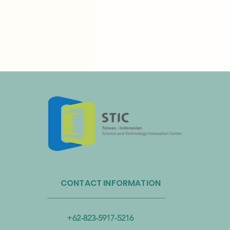
Administrasi Sirkulasi Sumber
Daya Taiwan dan Bandara
CONTACT INFORMATION
Internasional Taoyuan Bermitra
untuk Mendorong Sirkulasi
Sumber Daya Plastik
+62-823-5917-5216