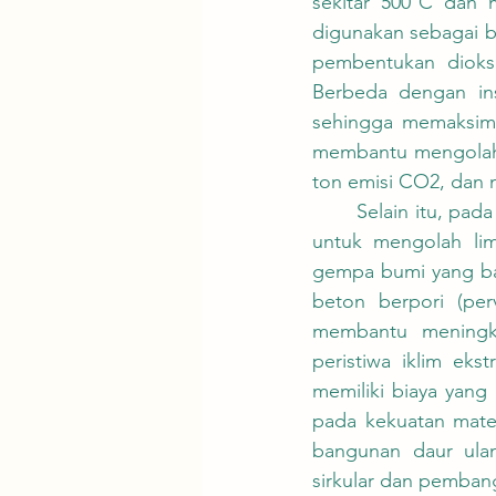
sekitar 500ºC dan
digunakan sebagai ba
pembentukan dioksi
Berbeda dengan insi
sehingga memaksima
membantu mengolah l
ton emisi CO2, dan m
	Selain itu, pada tahun 2025 TCC memperoleh izin pertama di Taiwan bagi pabrik semen 
untuk mengolah lim
gempa bumi yang bar
beton berpori (per
membantu meningka
peristiwa iklim ek
memiliki biaya yang
pada kekuatan mate
bangunan daur ulan
sirkular dan pemban