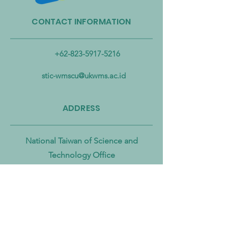
CONTACT INFORMATION
Taiwan Perkuat Kemitraan
Taiwan Luncurkan 
Lintas Kementerian untuk
Industri Biogas da
Mengatasi Pencemaran
Biomassa untuk
+62-823-5917-5216
Mikroplastik dari Darat
Mempercepat Eko
hingga Laut
Sirkular dan Trans
stic-wmscu@ukwms.ac.id
Zero
ADDRESS
National Taiwan of Science and
Technology Office
No. 43號, Section 4, Keelung Rd, Da’an
District, Taipei City, Taiwan 106
Institut Teknologi Sepuluh Nopember
Office