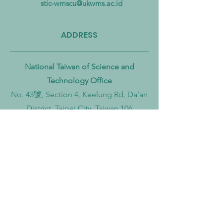
hingga Laut
Sirkular dan Trans
stic-wmscu@ukwms.ac.id
Zero
ADDRESS
National Taiwan of Science and
Technology Office
No. 43號, Section 4, Keelung Rd, Da’an
District, Taipei City, Taiwan 106
Institut Teknologi Sepuluh Nopember
Office
Teknik Kimia, Keputih, Sukolilo,
Surabaya City, East Java, 60111,
Indonesia
Widya Mandala Surabaya Catholic
University Office