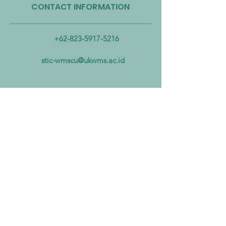
CONTACT INFORMATION
Taiwan Perkuat Kemitraan
Taiwan Luncurkan 
Lintas Kementerian untuk
Industri Biogas da
Mengatasi Pencemaran
Biomassa untuk
+62-823-5917-5216
Mikroplastik dari Darat
Mempercepat Eko
hingga Laut
Sirkular dan Trans
stic-wmscu@ukwms.ac.id
Zero
ADDRESS
National Taiwan of Science and
Technology Office
No. 43號, Section 4, Keelung Rd, Da’an
District, Taipei City, Taiwan 106
Institut Teknologi Sepuluh Nopember
Office
Teknik Kimia, Keputih, Sukolilo,