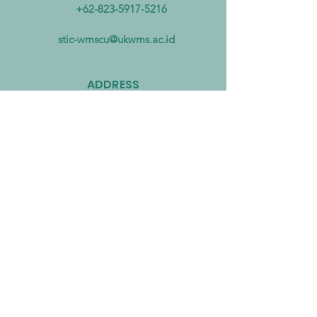
Mengatasi Pencemaran
Biomassa untuk
+62-823-5917-5216
Mikroplastik dari Darat
Mempercepat Eko
hingga Laut
Sirkular dan Trans
stic-wmscu@ukwms.ac.id
Zero
ADDRESS
National Taiwan of Science and
Technology Office
No. 43號, Section 4, Keelung Rd, Da’an
District, Taipei City, Taiwan 106
Institut Teknologi Sepuluh Nopember
Office
Teknik Kimia, Keputih, Sukolilo,
Surabaya City, East Java, 60111,
Indonesia