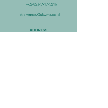
Mengatasi Pencemaran
Biomassa untuk
+62-823-5917-5216
Mikroplastik dari Darat
Mempercepat Eko
hingga Laut
Sirkular dan Trans
stic-wmscu@ukwms.ac.id
Zero
ADDRESS
National Taiwan of Science and
Technology Office
No. 43號, Section 4, Keelung Rd, Da’an
District, Taipei City, Taiwan 106
Institut Teknologi Sepuluh Nopember
Office
Teknik Kimia, Keputih, Sukolilo,
Surabaya City, East Java, 60111,
Indonesia