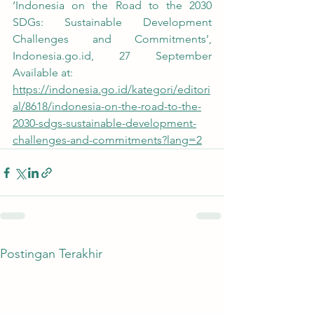
‘Indonesia on the Road to the 2030 
SDGs: Sustainable Development 
Challenges and Commitments’, 
Indonesia.go.id, 27 September 
Available at:
https://indonesia.go.id/kategori/editori
al/8618/indonesia-on-the-road-to-the-
2030-sdgs-sustainable-development-
challenges-and-commitments?lang=2
Postingan Terakhir