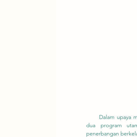
	Dalam upaya mencapai target net-zero, Kementerian Transportasi Taiwan mendorong 
dua program utama
penerbangan berkela