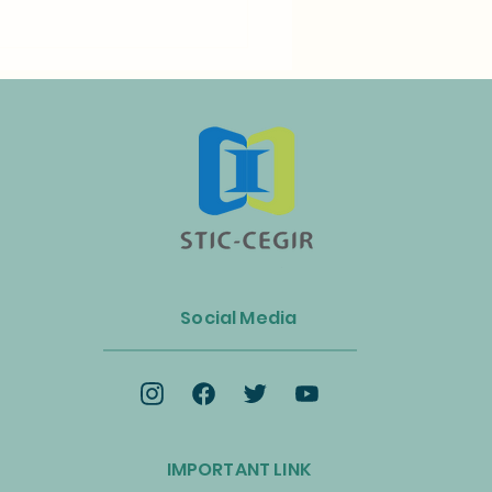
n Luncurkan Aliansi Industri
s dan Energi Biomassa
Social Media
k Mempercepat Ekonomi
lar dan Transisi Net-Zero
IMPORTANT LINK