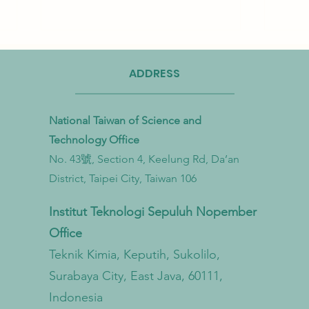
ADDRESS
National Taiwan of Science and
Technology Office
No. 43號, Section 4, Keelung Rd, Da’an
Taiwan Perkuat Kemitraan Lintas
Taiwa
District, Taipei City, Taiwan 106
Kementerian untuk Mengatasi
Bioga
Pencemaran Mikroplastik dari
untu
Institut Teknologi Sepuluh Nopember
Darat hingga Laut
Sirku
Office
Teknik Kimia, Keputih, Sukolilo,
Surabaya City, East Java, 60111,
Indonesia