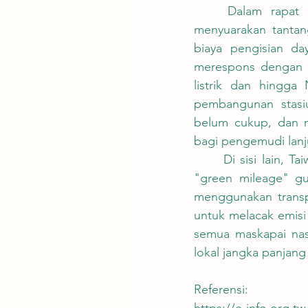
	Dalam rapat komunikasi publik pada 6 Mei, para pelaku industri transportasi 
menyuarakan tantang
biaya pengisian day
merespons dengan me
listrik dan hingga 
pembangunan stasiu
belum cukup, dan m
bagi pengemudi lanj
	Di sisi lain, Taiwan Institute of Economic Research mengusulkan platform pencatatan 
"green mileage" g
menggunakan transp
untuk melacak emisi
semua maskapai nas
lokal jangka panjan
Referensi:
https://e-info.org.t