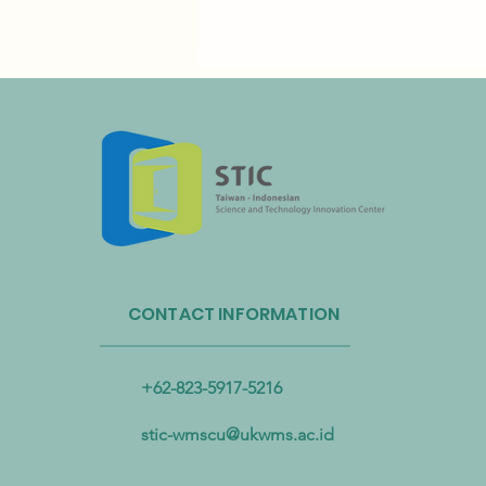
Administrasi Sirkulasi Sumber
Daya Taiwan dan Bandara
CONTACT INFORMATION
Internasional Taoyuan Bermitra
untuk Mendorong Sirkulasi
Sumber Daya Plastik
+62-823-5917-5216
stic-wmscu@ukwms.ac.id