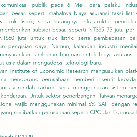
an besar, seperti mahalnya biaya asuransi taksi listri
a truk listrik, serta kurangnya infrastruktur penduku
mberikan subsidi besar, seperti NT$35–75 juta per un
NT$60 juta untuk truk listrik, serta pembebasan paj
n pengisian daya. Namun, kalangan industri menilai 
enyarankan tambahan bantuan untuk biaya asuransi s
ut usia dalam mengadopsi teknologi baru.
una mendorong perusahaan memberi insentif kepada 
ortasi rendah karbon, serta menggunakan sistem pen
 kendaraan. Untuk sektor penerbangan, Taiwan menarge
ional wajib menggunakan minimal 5% SAF, dengan ren
g yang melibatkan perusahaan seperti CPC dan Formosa 
w/node/241239