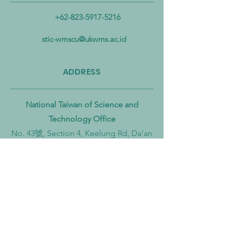
Mengatasi Pencemaran
Biomassa untuk
+62-823-5917-5216
Mikroplastik dari Darat
Mempercepat Eko
hingga Laut
Sirkular dan Trans
stic-wmscu@ukwms.ac.id
Zero
ADDRESS
National Taiwan of Science and
Technology Office
No. 43號, Section 4, Keelung Rd, Da’an
District, Taipei City, Taiwan 106
Institut Teknologi Sepuluh Nopember
Office
Teknik Kimia, Keputih, Sukolilo,
Surabaya City, East Java, 60111,
Indonesia