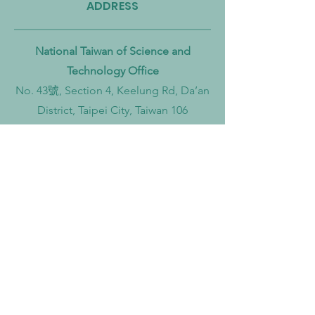
ADDRESS
National Taiwan of Science and
Technology Office
No. 43號, Section 4, Keelung Rd, Da’an
District, Taipei City, Taiwan 106
Institut Teknologi Sepuluh Nopember
Office
Teknik Kimia, Keputih, Sukolilo,
Surabaya City, East Java, 60111,
Indonesia
Widya Mandala Surabaya Catholic
University Office
Kalisari Selatan No 1, Kalisari,
Pakuwon City, Mulyorejo, Surabaya