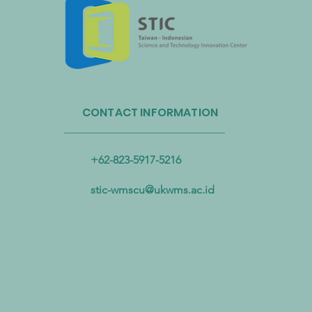
Administrasi Sirkulasi Sumber
Daya Taiwan dan Bandara
CONTACT INFORMATION
Internasional Taoyuan Bermitra
untuk Mendorong Sirkulasi
Sumber Daya Plastik
+62-823-5917-5216
stic-wmscu@ukwms.ac.id