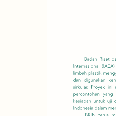
	Badan Riset dan Inovasi Nasional (BRIN) bekerja sama dengan Badan Tenaga Atom 
Internasional (IAEA
limbah plastik mengg
dan digunakan kemb
sirkular. Proyek in
percontohan yang 
kesiapan untuk uji 
Indonesia dalam meng
	BRIN terus memperkuat infrastruktur penelitian untuk teknologi radiasi, termasuk 