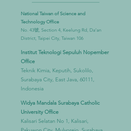
National Taiwan of Science and
Technology Office
No. 43號, Section 4, Keelung Rd, Da’an
Taiwan Perkuat Kemitraan Lintas
Taiwa
District, Taipei City, Taiwan 106
Kementerian untuk Mengatasi
Bioga
Pencemaran Mikroplastik dari
untu
Institut Teknologi Sepuluh Nopember
Darat hingga Laut
Sirku
Office
Teknik Kimia, Keputih, Sukolilo,
Surabaya City, East Java, 60111,
Indonesia
Widya Mandala Surabaya Catholic
University Office
Kalisari Selatan No 1, Kalisari,
Pakuwon City, Mulyorejo, Surabaya