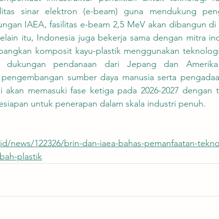
litas sinar elektron (e-beam) guna mendukung peng
ungan IAEA, fasilitas e-beam 2,5 MeV akan dibangun di 
elain itu, Indonesia juga bekerja sama dengan mitra indu
ngkan komposit kayu-plastik menggunakan teknologi r
t dukungan pendanaan dari Jepang dan Amerika S
m pengembangan sumber daya manusia serta pengadaan
i akan memasuki fase ketiga pada 2026-2027 dengan t
kesiapan untuk penerapan dalam skala industri penuh.
.id/news/122326/brin-dan-iaea-bahas-pemanfaatan-teknol
bah-plastik