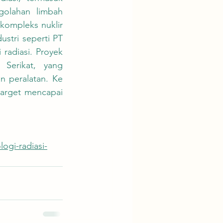
olahan limbah 
kompleks nuklir 
stri seperti PT 
adiasi. Proyek 
erikat, yang 
 peralatan. Ke 
arget mencapai 
ogi-radiasi-