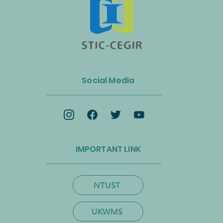
n Luncurkan Aliansi Industri
s dan Energi Biomassa
Social Media
k Mempercepat Ekonomi
lar dan Transisi Net-Zero
IMPORTANT LINK
NTUST
UKWMS