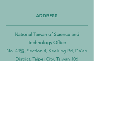
Zero
ADDRESS
National Taiwan of Science and
Technology Office
No. 43號, Section 4, Keelung Rd, Da’an
District, Taipei City, Taiwan 106
Institut Teknologi Sepuluh Nopember
Office
Teknik Kimia, Keputih, Sukolilo,
Surabaya City, East Java, 60111,
Indonesia
Widya Mandala Surabaya Catholic
University Office