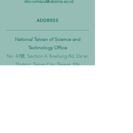
hingga Laut
Sirkular dan Trans
stic-wmscu@ukwms.ac.id
Zero
ADDRESS
National Taiwan of Science and
Technology Office
No. 43號, Section 4, Keelung Rd, Da’an
District, Taipei City, Taiwan 106
Institut Teknologi Sepuluh Nopember
Office
Teknik Kimia, Keputih, Sukolilo,
Surabaya City, East Java, 60111,
Indonesia
Widya Mandala Surabaya Catholic
University Office