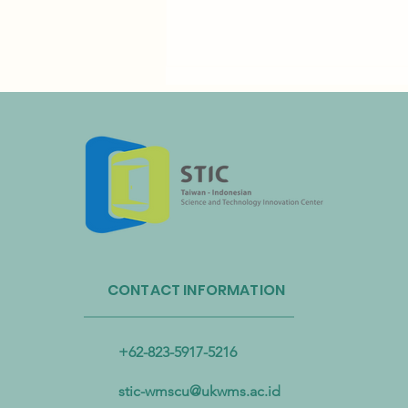
Administrasi Sirkulasi Sumber
Daya Taiwan dan Bandara
CONTACT INFORMATION
Internasional Taoyuan Bermitra
untuk Mendorong Sirkulasi
Sumber Daya Plastik
+62-823-5917-5216
stic-wmscu@ukwms.ac.id