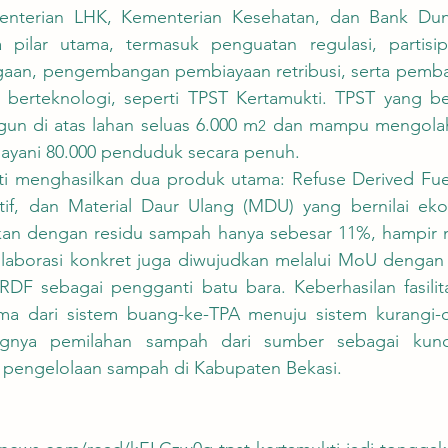
nterian LHK, Kementerian Kesehatan, dan Bank Dunia
a pilar utama, termasuk penguatan regulasi, partisipa
an, pengembangan pembiayaan retribusi, serta pembang
erteknologi, seperti TPST Kertamukti. TPST yang ber
gun di atas lahan seluas 6.000 m
 dan mampu mengolah 
2
layani 80.000 penduduk secara penuh.
tif, dan Material Daur Ulang (MDU) yang bernilai ekono
kan dengan residu sampah hanya sebesar 11%, hampir m
laborasi konkret juga diwujudkan melalui MoU dengan
DF sebagai pengganti batu bara. Keberhasilan fasilita
a dari sistem buang-ke-TPA menuju sistem kurangi-ol
gnya pemilahan sampah dari sumber sebagai kunci 
m pengelolaan sampah di Kabupaten Bekasi.