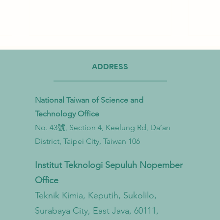
ADDRESS
National Taiwan of Science and
Technology Office
No. 43號, Section 4, Keelung Rd, Da’an
Taiwan Perkuat Kemitraan Lintas
Taiwa
District, Taipei City, Taiwan 106
Kementerian untuk Mengatasi
Bioga
Pencemaran Mikroplastik dari
untu
Institut Teknologi Sepuluh Nopember
Darat hingga Laut
Sirku
Office
Teknik Kimia, Keputih, Sukolilo,
Surabaya City, East Java, 60111,