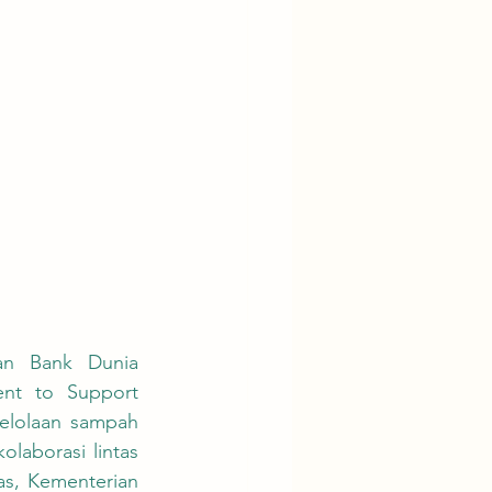
t to Support 
elolaan sampah 
laborasi lintas 
s, Kementerian 