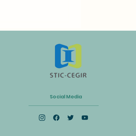
n Luncurkan Aliansi Industri
s dan Energi Biomassa
Social Media
k Mempercepat Ekonomi
lar dan Transisi Net-Zero