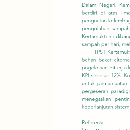
Dalam Negeri, Keme
berdiri di atas lim
penguatan kelembaga
pengolahan sampah b
Kertamukti ini diban
sampah per hari, me
	TPST Kertamukti menghasilkan dua produk utama: Refuse Derived Fuel (RDF) sebagai 
bahan bakar alterna
pngelolaan ditunjuk
KPI sebesar 12%. Ko
untuk pemanfaatan R
pergeseran paradigm
menegaskan pentin
keberlanjutan siste
Referensi: