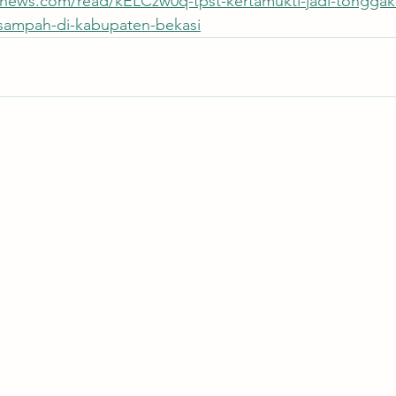
news.com/read/kELCzw0q-tpst-kertamukti-jadi-tonggak-
sampah-di-kabupaten-bekasi