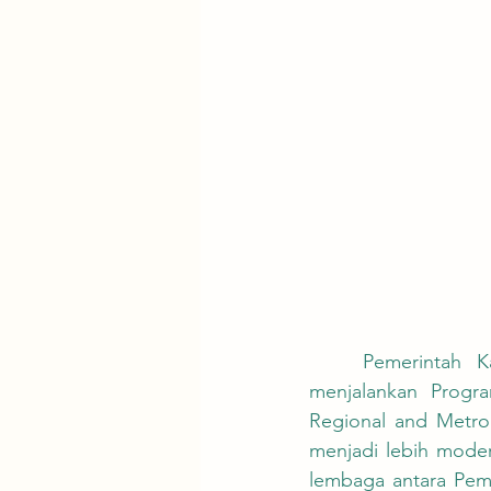
	Pemerintah Kabupaten Bekasi bersama berbagai kementerian dan Bank Dunia 
menjalankan Progr
Regional and Metrop
menjadi lebih modern
lembaga antara Pem