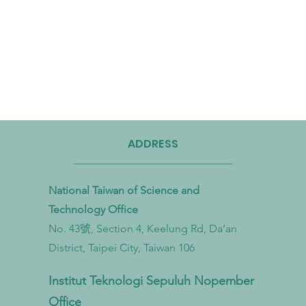
ADDRESS
National Taiwan of Science and
Technology Office
No. 43號, Section 4, Keelung Rd, Da’an
Taiwan Perkuat Kemitraan Lintas
Taiwa
District, Taipei City, Taiwan 106
Kementerian untuk Mengatasi
Bioga
Pencemaran Mikroplastik dari
untu
Institut Teknologi Sepuluh Nopember
Darat hingga Laut
Sirku
Office