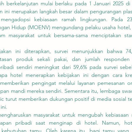
h berkelanjutan mulai berlaku pada 1 Januari 2025 di s
an ini merupakan langkah besar dalam pengurangan plast
 mengadopsi kebiasaan ramah lingkungan. Pada 23 
ngan Hidup (MOENV) mengundang pelaku usaha hotel, 
am masyarakat untuk bersama-sama menciptakan stan
san produk sekali pakai, dan jumlah responden 
badi sendiri meningkat dari 59,6% pada survei sebe
pa hotel menerapkan kebijakan ini dengan cara krea
i memberikan pengingat melalui layanan pemesanan on
n mandi mereka sendiri. Sementara itu, lembaga swad
ic turut memberikan dukungan positif di media sosial t
ini.
pan pribadi saat menginap di hotel. Namun, hote
kebutuhan tamu. Oleh karena itu, bagi tamu yang