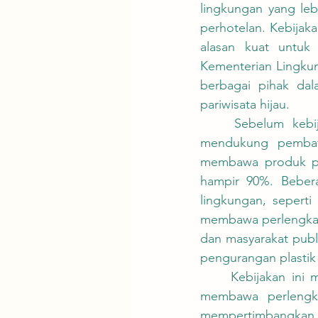
lingkungan yang lebi
perhotelan. Kebijak
alasan kuat untuk
Kementerian Lingku
berbagai pihak dal
pariwisata hijau.
	Sebelum kebijakan ini diterapkan, survei menunjukkan bahwa 74,0% responden 
mendukung pembata
membawa produk pri
hampir 90%. Bebera
lingkungan, sepert
membawa perlengkapa
dan masyarakat publ
pengurangan plastik 
	Kebijakan ini mengharuskan masyarakat untuk mengubah kebiasaan mereka dengan 
membawa perlengka
mempertimbangkan 