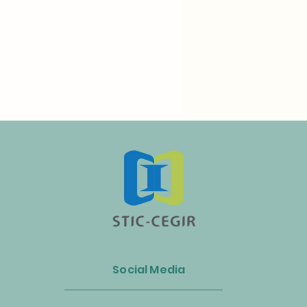
n Luncurkan Aliansi Industri
s dan Energi Biomassa
Social Media
k Mempercepat Ekonomi
lar dan Transisi Net-Zero