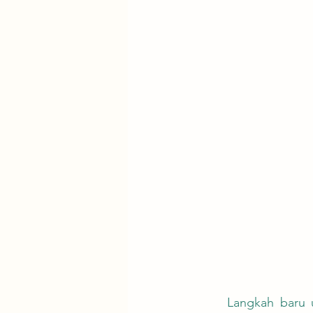
	Langkah baru untuk mengurangi penggunaan produk sekali pakai dan menciptakan 