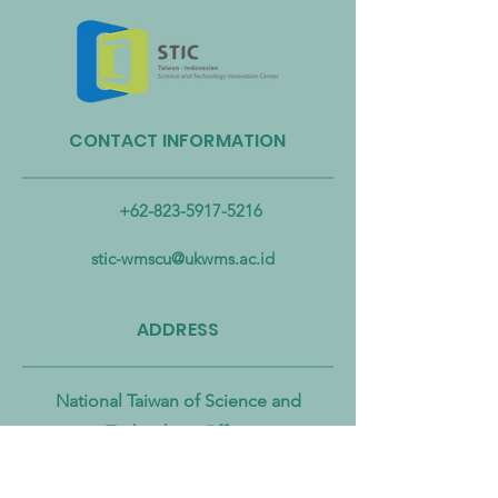
CONTACT INFORMATION
Taiwan Perkuat Kemitraan
Taiwan Luncurkan 
Lintas Kementerian untuk
Industri Biogas da
Mengatasi Pencemaran
Biomassa untuk
+62-823-5917-5216
Mikroplastik dari Darat
Mempercepat Eko
hingga Laut
Sirkular dan Trans
stic-wmscu@ukwms.ac.id
Zero
ADDRESS
National Taiwan of Science and
Technology Office
No. 43號, Section 4, Keelung Rd, Da’an
District, Taipei City, Taiwan 106