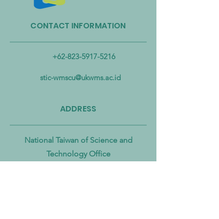
CONTACT INFORMATION
Taiwan Perkuat Kemitraan
Taiwan Luncurkan 
Lintas Kementerian untuk
Industri Biogas da
Mengatasi Pencemaran
Biomassa untuk
+62-823-5917-5216
Mikroplastik dari Darat
Mempercepat Eko
hingga Laut
Sirkular dan Trans
stic-wmscu@ukwms.ac.id
Zero
ADDRESS
National Taiwan of Science and
Technology Office
No. 43號, Section 4, Keelung Rd, Da’an
District, Taipei City, Taiwan 106
Institut Teknologi Sepuluh Nopember
Office