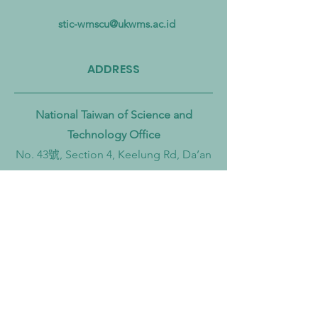
Mikroplastik dari Darat
Mempercepat Eko
hingga Laut
Sirkular dan Trans
stic-wmscu@ukwms.ac.id
Zero
ADDRESS
National Taiwan of Science and
Technology Office
No. 43號, Section 4, Keelung Rd, Da’an
District, Taipei City, Taiwan 106
Institut Teknologi Sepuluh Nopember
Office
Teknik Kimia, Keputih, Sukolilo,
Surabaya City, East Java, 60111,
Indonesia
Widya Mandala Surabaya Catholic