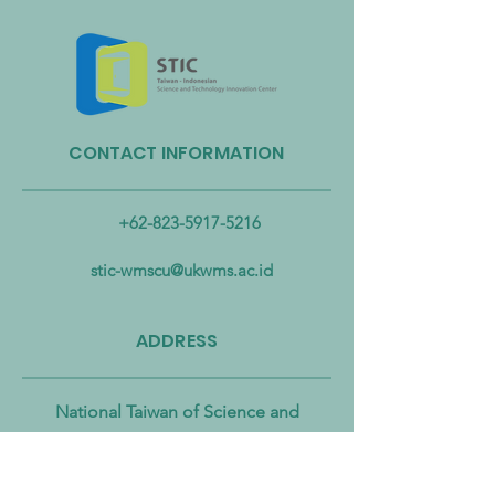
CONTACT INFORMATION
Taiwan Perkuat Kemitraan
Taiwan Luncurkan 
Lintas Kementerian untuk
Industri Biogas da
Mengatasi Pencemaran
Biomassa untuk
+62-823-5917-5216
Mikroplastik dari Darat
Mempercepat Eko
hingga Laut
Sirkular dan Trans
stic-wmscu@ukwms.ac.id
Zero
ADDRESS
National Taiwan of Science and
Technology Office
No. 43號, Section 4, Keelung Rd, Da’an