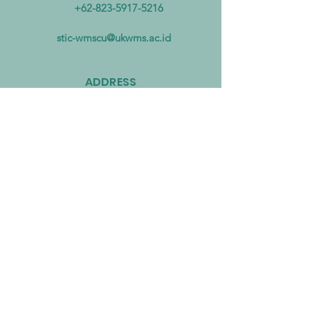
Mengatasi Pencemaran
Biomassa untuk
+62-823-5917-5216
Mikroplastik dari Darat
Mempercepat Eko
hingga Laut
Sirkular dan Trans
stic-wmscu@ukwms.ac.id
Zero
ADDRESS
National Taiwan of Science and
Technology Office
No. 43號, Section 4, Keelung Rd, Da’an
District, Taipei City, Taiwan 106
Institut Teknologi Sepuluh Nopember
Office
Teknik Kimia, Keputih, Sukolilo,
Surabaya City, East Java, 60111,
Indonesia