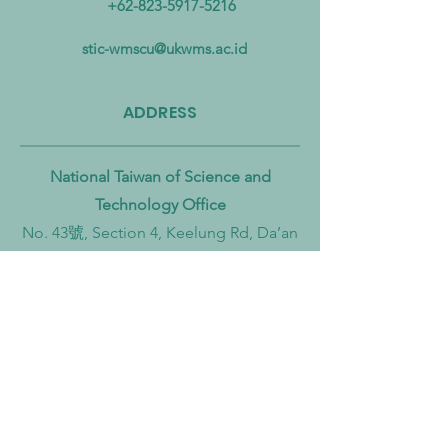
+62-823-5917-5216
Mikroplastik dari Darat
Mempercepat Eko
hingga Laut
Sirkular dan Trans
stic-wmscu@ukwms.ac.id
Zero
ADDRESS
National Taiwan of Science and
Technology Office
No. 43號, Section 4, Keelung Rd, Da’an
District, Taipei City, Taiwan 106
Institut Teknologi Sepuluh Nopember
Office
Teknik Kimia, Keputih, Sukolilo,
Surabaya City, East Java, 60111,
Indonesia