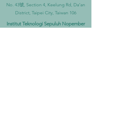
No. 43號, Section 4, Keelung Rd, Da’an
District, Taipei City, Taiwan 106
Institut Teknologi Sepuluh Nopember
Office
Teknik Kimia, Keputih, Sukolilo,
Surabaya City, East Java, 60111,
Indonesia
Widya Mandala Surabaya Catholic
University Office
Kalisari Selatan No 1, Kalisari,
Pakuwon City, Mulyorejo, Surabaya
City, East Java, 60112, Indonesia