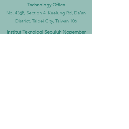
Technology Office
No. 43號, Section 4, Keelung Rd, Da’an
District, Taipei City, Taiwan 106
Institut Teknologi Sepuluh Nopember
Office
Teknik Kimia, Keputih, Sukolilo,
Surabaya City, East Java, 60111,
Indonesia
Widya Mandala Surabaya Catholic
University Office
Kalisari Selatan No 1, Kalisari,
Pakuwon City, Mulyorejo, Surabaya
City, East Java, 60112, Indonesia