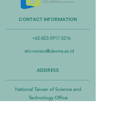
CONTACT INFORMATION
Taiwan Perkuat Kemitraan
Taiwan Luncurkan 
Lintas Kementerian untuk
Industri Biogas da
Mengatasi Pencemaran
Biomassa untuk
+62-823-5917-5216
Mikroplastik dari Darat
Mempercepat Eko
hingga Laut
Sirkular dan Trans
stic-wmscu@ukwms.ac.id
Zero
ADDRESS
National Taiwan of Science and
Technology Office
No. 43號, Section 4, Keelung Rd, Da’an
District, Taipei City, Taiwan 106
Institut Teknologi Sepuluh Nopember