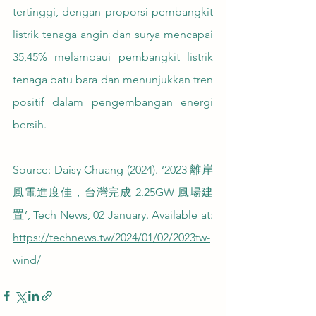
tertinggi, dengan proporsi pembangkit 
listrik tenaga angin dan surya mencapai 
35,45% melampaui pembangkit listrik 
tenaga batu bara dan menunjukkan tren 
positif dalam pengembangan energi 
bersih.
Source: Daisy Chuang (2024). ‘2023 離岸
風電進度佳，台灣完成 2.25GW 風場建
置’, Tech News, 02 January. Available at: 
https://technews.tw/2024/01/02/2023tw-
wind/