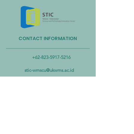
CONTACT INFORMATION
Taiwan Perkuat Kemitraan
Taiwan Luncurkan 
Lintas Kementerian untuk
Industri Biogas da
Mengatasi Pencemaran
Biomassa untuk
+62-823-5917-5216
Mikroplastik dari Darat
Mempercepat Eko
hingga Laut
Sirkular dan Trans
stic-wmscu@ukwms.ac.id
Zero
ADDRESS
National Taiwan of Science and
Technology Office
No. 43號, Section 4, Keelung Rd, Da’an
District, Taipei City, Taiwan 106