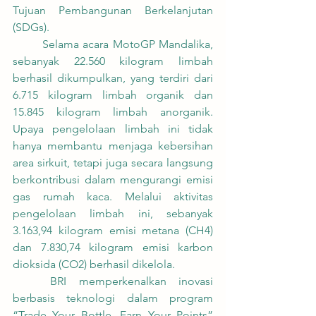
Tujuan Pembangunan Berkelanjutan 
(SDGs).
	Selama acara MotoGP Mandalika, 
sebanyak 22.560 kilogram limbah 
berhasil dikumpulkan, yang terdiri dari 
6.715 kilogram limbah organik dan 
15.845 kilogram limbah anorganik. 
Upaya pengelolaan limbah ini tidak 
hanya membantu menjaga kebersihan 
area sirkuit, tetapi juga secara langsung 
berkontribusi dalam mengurangi emisi 
gas rumah kaca. Melalui aktivitas 
pengelolaan limbah ini, sebanyak 
3.163,94 kilogram emisi metana (CH4) 
dan 7.830,74 kilogram emisi karbon 
dioksida (CO2) berhasil dikelola.
	BRI memperkenalkan inovasi 
berbasis teknologi dalam program 
“Trade Your Bottle, Earn Your Points” 