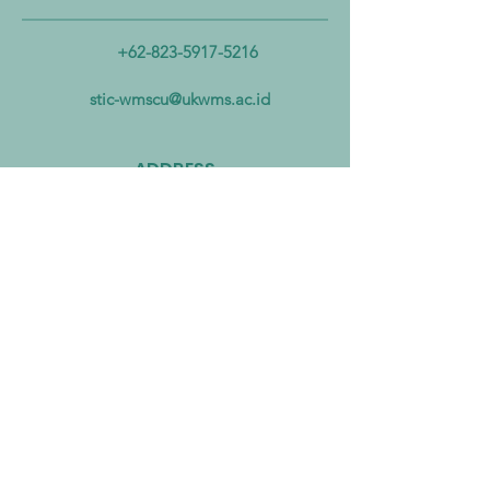
Lintas Kementerian untuk
Industri Biogas da
Mengatasi Pencemaran
Biomassa untuk
+62-823-5917-5216
Mikroplastik dari Darat
Mempercepat Eko
hingga Laut
Sirkular dan Trans
stic-wmscu@ukwms.ac.id
Zero
ADDRESS
National Taiwan of Science and
Technology Office
No. 43號, Section 4, Keelung Rd, Da’an
District, Taipei City, Taiwan 106
Institut Teknologi Sepuluh Nopember
Office
Teknik Kimia, Keputih, Sukolilo,
Surabaya City, East Java, 60111,