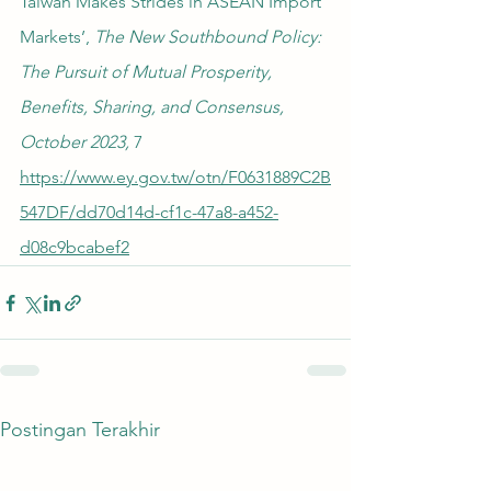
Taiwan Makes Strides in ASEAN Import 
Markets’, 
The New Southbound Policy: 
The Pursuit of Mutual Prosperity, 
Benefits, Sharing, and Consensus, 
October 2023, 
7 
https://www.ey.gov.tw/otn/F0631889C2B
547DF/dd70d14d-cf1c-47a8-a452-
d08c9bcabef2
Postingan Terakhir