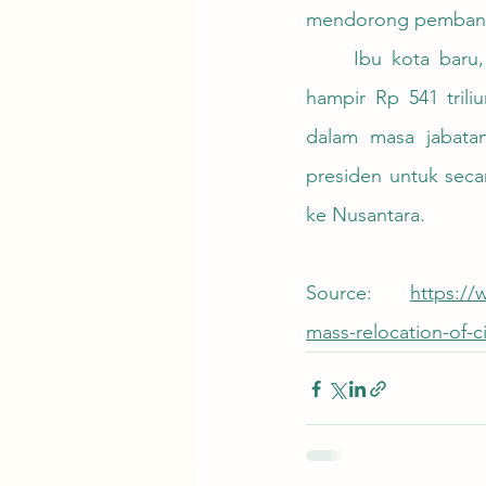
mendorong pembangun
	Ibu kota baru, Nusantara, diharapkan mencakup 256.000 hektar dan menelan biaya 
hampir Rp 541 trili
dalam masa jabata
presiden untuk secar
ke Nusantara.
Source: 
https://
mass-relocation-of-ci