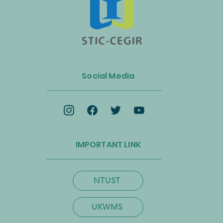
n Luncurkan Aliansi Industri
s dan Energi Biomassa
Social Media
k Mempercepat Ekonomi
lar dan Transisi Net-Zero
IMPORTANT LINK
NTUST
UKWMS