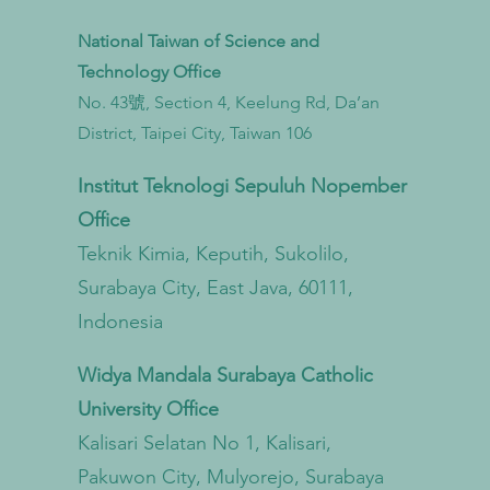
National Taiwan of Science and
Technology Office
No. 43號, Section 4, Keelung Rd, Da’an
Taiwan Perkuat Kemitraan Lintas
Taiwa
District, Taipei City, Taiwan 106
Kementerian untuk Mengatasi
Bioga
Pencemaran Mikroplastik dari
untu
Institut Teknologi Sepuluh Nopember
Darat hingga Laut
Sirku
Office
Teknik Kimia, Keputih, Sukolilo,
Surabaya City, East Java, 60111,
Indonesia
Widya Mandala Surabaya Catholic
University Office
Kalisari Selatan No 1, Kalisari,
Pakuwon City, Mulyorejo, Surabaya