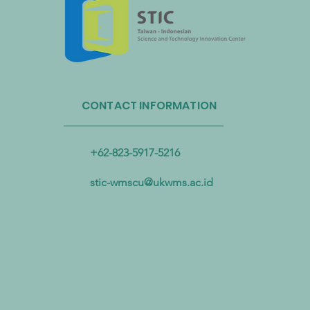
Administrasi Sirkulasi Sumber
Daya Taiwan dan Bandara
CONTACT INFORMATION
Internasional Taoyuan Bermitra
untuk Mendorong Sirkulasi
Sumber Daya Plastik
+62-823-5917-5216
stic-wmscu@ukwms.ac.id