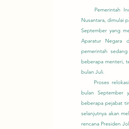
	Pemerintah Indonesia berencana untuk merelokasi beberapa anggota kabinet ke 
Nusantara, dimulai p
September yang meli
Aparatur Negara d
pemerintah sedang 
beberapa menteri, t
bulan Juli.
	Proses relokasi akan dilakukan secara bertahap, dengan gelombang pertama pada 
bulan September y
beberapa pejabat t
selanjutnya akan me
rencana Presiden Jo