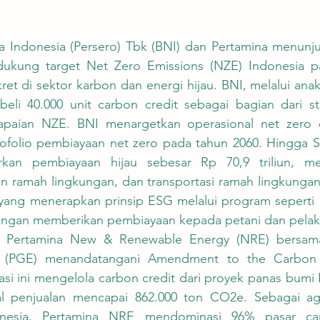
kung target Net Zero Emissions (NZE) Indonesia pa
ret di sektor karbon dan energi hijau. BNI, melalui ana
eli 40.000 unit carbon credit sebagai bagian dari str
paian NZE. BNI menargetkan operasional net zero e
ofolio pembiayaan net zero pada tahun 2060. Hingga S
rkan pembiayaan hijau sebesar Rp 70,9 triliun, me
 ramah lingkungan, dan transportasi ramah lingkungan. 
g menerapkan prinsip ESG melalui program seperti B
dengan memberikan pembiayaan kepada petani dan pelaku
 (PGE) menandatangani Amendment to the Carbon C
si ini mengelola carbon credit dari proyek panas bumi 
l penjualan mencapai 862.000 ton CO2e. Sebagai agr
nesia, Pertamina NRE mendominasi 96% pasar car