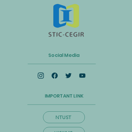
n Luncurkan Aliansi Industri
s dan Energi Biomassa
Social Media
k Mempercepat Ekonomi
lar dan Transisi Net-Zero
IMPORTANT LINK
NTUST