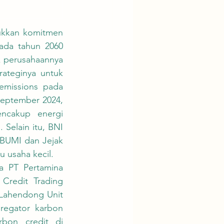
da tahun 2060 
k perusahaannya 
ateginya untuk 
missions pada 
eptember 2024, 
ncakup energi 
Selain itu, BNI 
UMI dan Jejak 
 usaha kecil.
redit Trading 
Lahendong Unit 
egator karbon 
bon credit di 