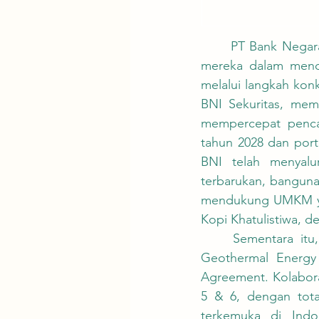
	PT Bank Negara Indonesia (Persero) Tbk (BNI) dan Pertamina menunjukkan komitmen 
mereka dalam mendu
melalui langkah konk
BNI Sekuritas, memb
mempercepat penca
tahun 2028 dan port
BNI telah menyalu
terbarukan, bangunan
mendukung UMKM yan
Kopi Khatulistiwa, 
	Sementara itu, Pertamina New & Renewable Energy (NRE) bersama PT Pertamina 
Geothermal Energy
Agreement. Kolabora
5 & 6, dengan tota
terkemuka di Indo