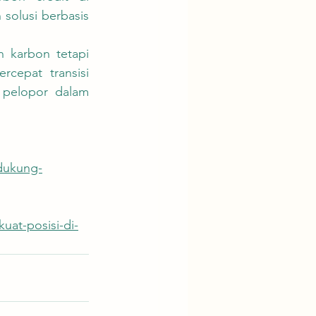
olusi berbasis 
cepat transisi 
 pelopor dalam 
-dukung-
uat-posisi-di-