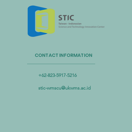
Administrasi Sirkulasi Sumber
Daya Taiwan dan Bandara
CONTACT INFORMATION
Internasional Taoyuan Bermitra
untuk Mendorong Sirkulasi
Sumber Daya Plastik
+62-823-5917-5216
stic-wmscu@ukwms.ac.id