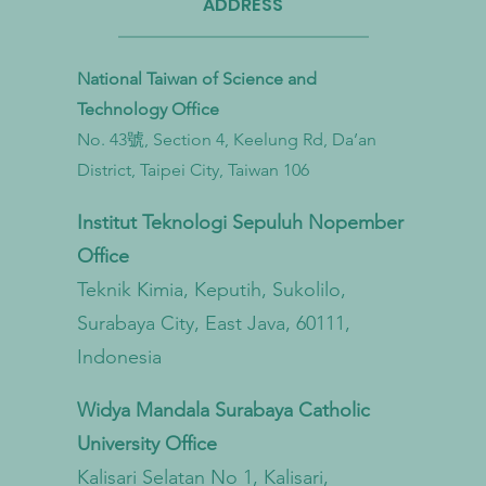
ADDRESS
National Taiwan of Science and
Technology Office
No. 43號, Section 4, Keelung Rd, Da’an
Taiwan Perkuat Kemitraan Lintas
Taiwa
District, Taipei City, Taiwan 106
Kementerian untuk Mengatasi
Bioga
Pencemaran Mikroplastik dari
untu
Institut Teknologi Sepuluh Nopember
Darat hingga Laut
Sirku
Office
Teknik Kimia, Keputih, Sukolilo,
Surabaya City, East Java, 60111,
Indonesia
Widya Mandala Surabaya Catholic
University Office
Kalisari Selatan No 1, Kalisari,