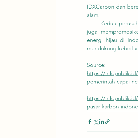
IDXCarbon dan beren
alam.
	Kedua perusahaan ini tidak hanya berkontribusi melalui perdagangan karbon tetapi 
juga mempromosikan
energi hijau di In
mendukung keberlan
Source:
https://infopublik.i
pemerintah-capai-ne
https://infopublik.i
pasar-karbon-indone