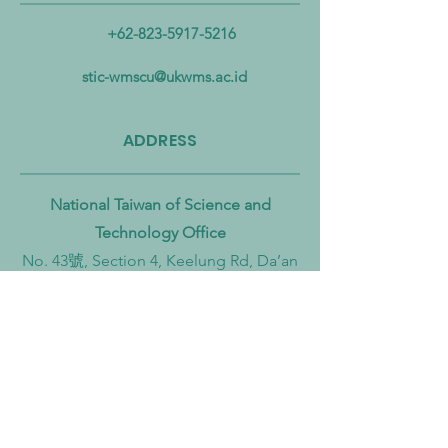
Mengatasi Pencemaran
Biomassa untuk
+62-823-5917-5216
Mikroplastik dari Darat
Mempercepat Eko
hingga Laut
Sirkular dan Trans
stic-wmscu@ukwms.ac.id
Zero
ADDRESS
National Taiwan of Science and
Technology Office
No. 43號, Section 4, Keelung Rd, Da’an
District, Taipei City, Taiwan 106
Institut Teknologi Sepuluh Nopember
Office
Teknik Kimia, Keputih, Sukolilo,
Surabaya City, East Java, 60111,
Indonesia