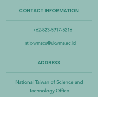
CONTACT INFORMATION
Taiwan Perkuat Kemitraan
Taiwan Luncurkan 
Lintas Kementerian untuk
Industri Biogas da
Mengatasi Pencemaran
Biomassa untuk
+62-823-5917-5216
Mikroplastik dari Darat
Mempercepat Eko
hingga Laut
Sirkular dan Trans
stic-wmscu@ukwms.ac.id
Zero
ADDRESS
National Taiwan of Science and
Technology Office
No. 43號, Section 4, Keelung Rd, Da’an
District, Taipei City, Taiwan 106
Institut Teknologi Sepuluh Nopember
Office