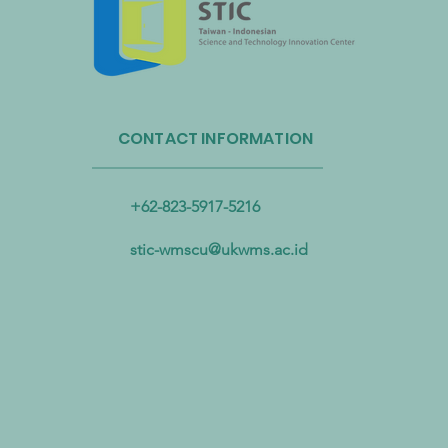
Administrasi Sirkulasi Sumber
Daya Taiwan dan Bandara
CONTACT INFORMATION
Internasional Taoyuan Bermitra
untuk Mendorong Sirkulasi
Sumber Daya Plastik
+62-823-5917-5216
stic-wmscu@ukwms.ac.id