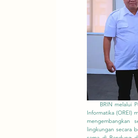
	BRIN melalui Pusat Riset Elektronika (PRE) di bawah Organisasi Riset Elektronika dan 
Informatika (OREI) m
mengembangkan se
lingkungan secara be
sama di Bandung da