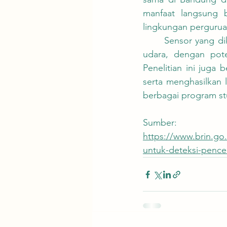
manfaat langsung ba
lingkungan perguruan
	Sensor yang dikembangkan akan difokuskan pada pemantauan kondisi tanah, air, dan 
udara, dengan poten
Penelitian ini juga
serta menghasilkan l
berbagai program stu
Sumber:
https://www.brin.go
untuk-deteksi-penc