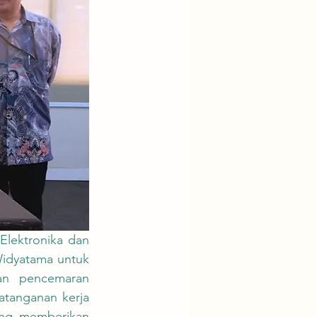
Widyatama untuk 
n pencemaran 
atanganan kerja 
ng memberikan 