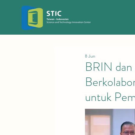
8 Jun
BRIN dan 
Berkolabo
untuk Pem