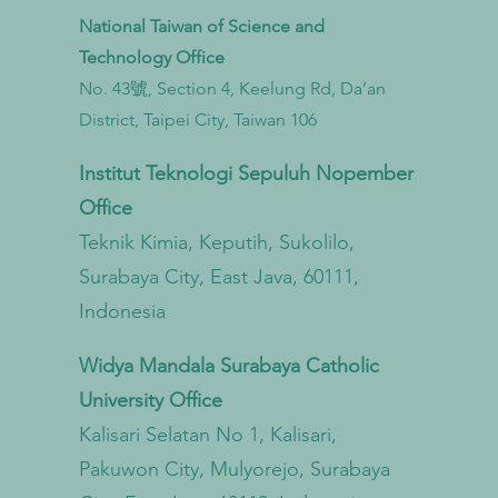
National Taiwan of Science and
Technology Office
No. 43號, Section 4, Keelung Rd, Da’an
Taiwan Perkuat Kemitraan Lintas
Taiwa
District, Taipei City, Taiwan 106
Kementerian untuk Mengatasi
Bioga
Pencemaran Mikroplastik dari
untu
Institut Teknologi Sepuluh Nopember
Darat hingga Laut
Sirku
Office
Teknik Kimia, Keputih, Sukolilo,
Surabaya City, East Java, 60111,
Indonesia
Widya Mandala Surabaya Catholic
University Office
Kalisari Selatan No 1, Kalisari,
Pakuwon City, Mulyorejo, Surabaya