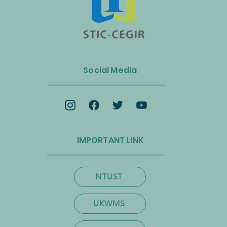
n Luncurkan Aliansi Industri
s dan Energi Biomassa
Social Media
k Mempercepat Ekonomi
lar dan Transisi Net-Zero
IMPORTANT LINK
NTUST
UKWMS