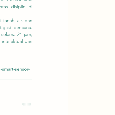
as disiplin di 
igasi bencana. 
selama 24 jam, 
ntelektual dari 
-smart-sensor-