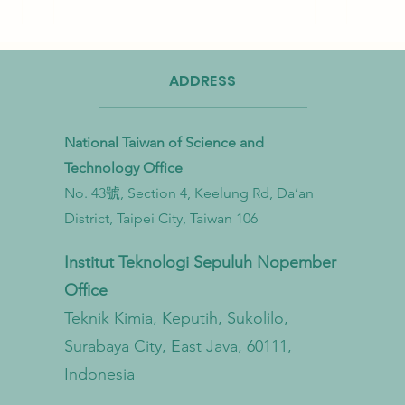
ADDRESS
National Taiwan of Science and
Technology Office
No. 43號, Section 4, Keelung Rd, Da’an
Taiwan Perkuat Kemitraan Lintas
Taiwa
District, Taipei City, Taiwan 106
Kementerian untuk Mengatasi
Bioga
Pencemaran Mikroplastik dari
untu
Institut Teknologi Sepuluh Nopember
Darat hingga Laut
Sirku
Office
Teknik Kimia, Keputih, Sukolilo,
Surabaya City, East Java, 60111,
Indonesia