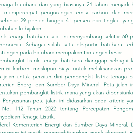
tenaga batubara dari yang biasanya 24 tahun menjadi h
an mempercepat pengurangan emisi karbon dan men
ebesar 29 persen hingga 41 persen dari tingkat yang 
ubahan kebijakan.
 Indonesia. Sebagai salah satu eksportir batubara terb
ntungan pada batubara merupakan tantangan besar.
misi karbon, meskipun biaya untuk melaksanakan prog
ta jalan untuk pensiun dini pembangkit listrik tenaga 
erian Energi dan Sumber Daya Mineral. Peta jalan in
ntukan pembangkit listrik mana yang akan dipensiunk
 Penyusunan peta jalan ini didasarkan pada kriteria ya
n No. 112 Tahun 2022 tentang Percepatan Pengem
yediaan Tenaga Listrik.
rogram ini masih memperhitungkan aspek ekonomi. Pe