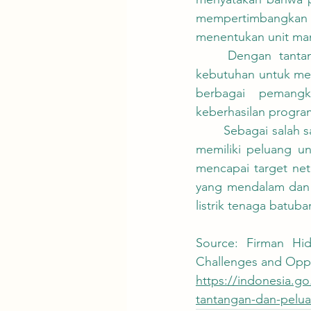
mempertimbangkan ki
menentukan unit man
	Dengan tantangan seperti biaya pembiayaan yang tinggi, dampak ekonomi, dan 
kebutuhan untuk men
berbagai pemangk
keberhasilan program
	Sebagai salah satu negara dengan potensi energi terbarukan yang signifikan, Indonesia 
memiliki peluang un
mencapai target net
yang mendalam dan s
listrik tenaga batuba
Source: Firman Hid
Challenges and Oppor
https://indonesia.go
tantangan-dan-pelua