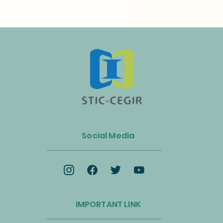
n Luncurkan Aliansi Industri
s dan Energi Biomassa
Social Media
k Mempercepat Ekonomi
lar dan Transisi Net-Zero
IMPORTANT LINK