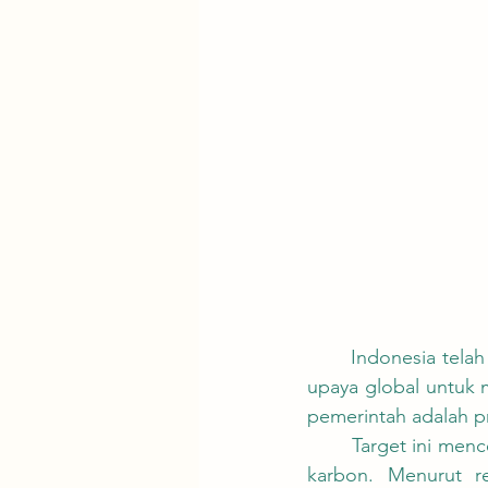
	Indonesia telah lama berkomitmen untuk mengurangi emisi karbon sebagai bagian dari 
upaya global untuk m
pemerintah adalah pr
	Target ini mencerminkan komitmen Indonesia untuk secara signifikan mengurangi emisi 
karbon. Menurut r