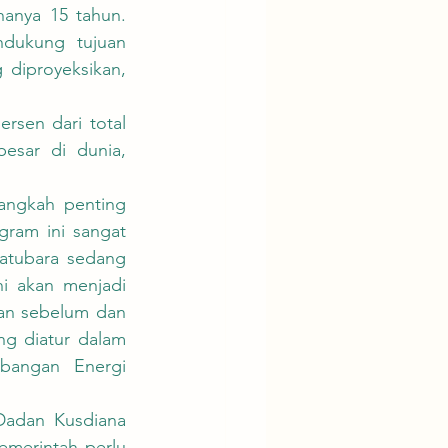
anya 15 tahun. 
dukung tujuan 
diproyeksikan, 
esar di dunia, 
ram ini sangat 
batubara sedang 
i akan menjadi 
an sebelum dan 
ng diatur dalam 
bangan Energi 
merintah perlu 