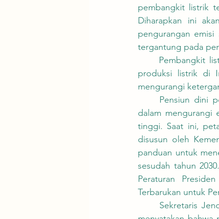
pembangkit listrik 
Diharapkan ini ak
pengurangan emisi s
tergantung pada per
	Pembangkit listrik tenaga batubara saat ini menyumbang sekitar 60 persen dari total 
produksi listrik di
mengurangi keterga
	Pensiun dini pembangkit listrik tenaga batubara dianggap sebagai langkah penting 
dalam mengurangi e
tinggi. Saat ini, pe
disusun oleh Kement
panduan untuk mene
sesudah tahun 2030.
Peraturan Preside
Terbarukan untuk Pen
	Sekretaris Jenderal Kementerian Energi dan Sumber Daya Mineral, Dadan Kusdiana 
menyatakan bahwa p