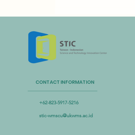
Administrasi Sirkulasi Sumber
Daya Taiwan dan Bandara
CONTACT INFORMATION
Internasional Taoyuan Bermitra
untuk Mendorong Sirkulasi
Sumber Daya Plastik
+62-823-5917-5216
stic-wmscu@ukwms.ac.id