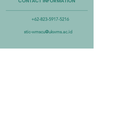
CONTACT INFORMATION
Taiwan Perkuat Kemitraan
Taiwan Luncurkan 
Lintas Kementerian untuk
Industri Biogas da
Mengatasi Pencemaran
Biomassa untuk
+62-823-5917-5216
Mikroplastik dari Darat
Mempercepat Eko
hingga Laut
Sirkular dan Trans
stic-wmscu@ukwms.ac.id
Zero
ADDRESS
National Taiwan of Science and
Technology Office
No. 43號, Section 4, Keelung Rd, Da’an
District, Taipei City, Taiwan 106
Institut Teknologi Sepuluh Nopember
Office
Teknik Kimia, Keputih, Sukolilo,
Surabaya City, East Java, 60111,