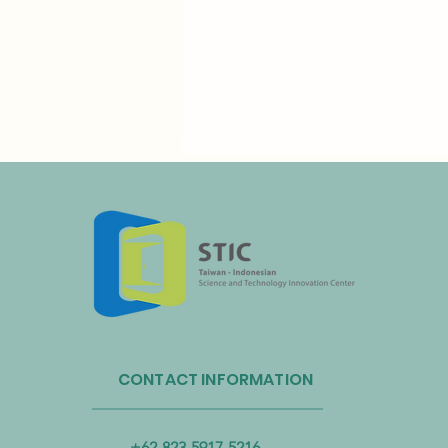
Administrasi Sirkulasi Sumber
Daya Taiwan dan Bandara
CONTACT INFORMATION
Internasional Taoyuan Bermitra
untuk Mendorong Sirkulasi
Sumber Daya Plastik
+62-823-5917-5216