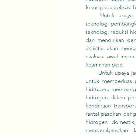
fokus pada aplikasi 
	Untuk upaya jangka pendek (2023 hingga 2030), Taiwan akan memperkenalkan 
teknologi pembangki
teknologi reduksi h
dan mendirikan dem
aktivitas akan menca
evaluasi awal impor
keamanan pipa.
	Untuk upaya jangka menengah hingga panjang (2031 hingga 2050), Taiwan berencana 
untuk memperluas pe
hidrogen, membangun
hidrogen dalam pro
kendaraan transpor
rantai pasokan den
hidrogen domestik, 
mengembangkan fas