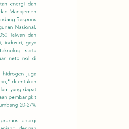
dan Manajemen 
Undang Respons 
unan Nasional, 
050 Taiwan dan 
 industri, gaya 
knologi serta 
an neto nol di 
an," ditentukan 
alam yang dapat 
naan pembangkit 
yumbang 20-27% 
anjang, dengan 