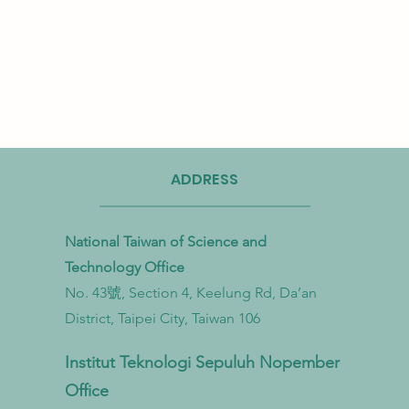
ADDRESS
National Taiwan of Science and
Technology Office
No. 43號, Section 4, Keelung Rd, Da’an
Taiwan Perkuat Kemitraan Lintas
Taiwa
District, Taipei City, Taiwan 106
Kementerian untuk Mengatasi
Bioga
Pencemaran Mikroplastik dari
untu
Institut Teknologi Sepuluh Nopember
Darat hingga Laut
Sirku
Office