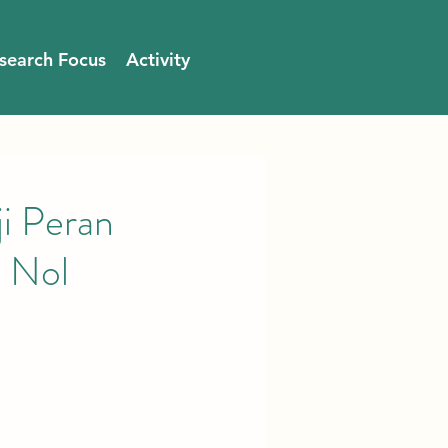
search Focus
Activity
ji Peran
i Nol