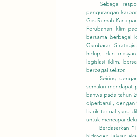
	Sebagai respons terhadap kebijakan internasional untuk penghematan energi dan 
pengurangan karbo
Gas Rumah Kaca pad
Perubahan Iklim pa
bersama berbagai k
Gambaran Strategis."
hidup, dan masyara
legislasi iklim, be
berbagai sektor.
	Seiring dengan penerapan kebijakan energi hijau, pentingnya energi hidrogen juga 
semakin mendapat pe
bahwa pada tahun 205
diperbarui , dengan 
listrik termal yan
untuk mencapai dekar
	Berdasarkan "12 Rencana Tindakan Strategis Kunci untuk Neto Nol," promosi energi 
hidrogen Taiwan aka