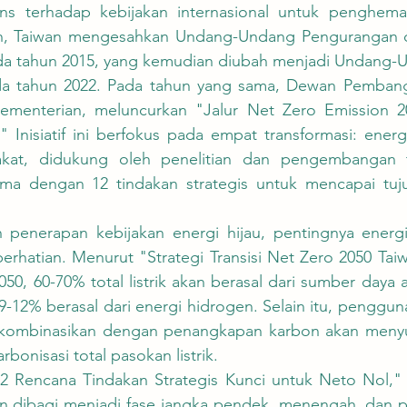
n, Taiwan mengesahkan Undang-Undang Pengurangan 
a tahun 2015, yang kemudian diubah menjadi Undang-
da tahun 2022. Pada tahun yang sama, Dewan Pembang
ementerian, meluncurkan "Jalur Net Zero Emission 2
 Inisiatif ini berfokus pada empat transformasi: energi,
kat, didukung oleh penelitian dan pengembangan te
rsama dengan 12 tindakan strategis untuk mencapai tuju
rhatian. Menurut "Strategi Transisi Net Zero 2050 Taiw
0, 60-70% total listrik akan berasal dari sumber daya 
9-12% berasal dari energi hidrogen. Selain itu, penggu
g dikombinasikan dengan penangkapan karbon akan men
bonisasi total pasokan listrik.
n dibagi menjadi fase jangka pendek, menengah, dan p