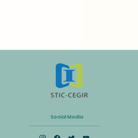
n Luncurkan Aliansi Industri
s dan Energi Biomassa
Social Media
k Mempercepat Ekonomi
lar dan Transisi Net-Zero