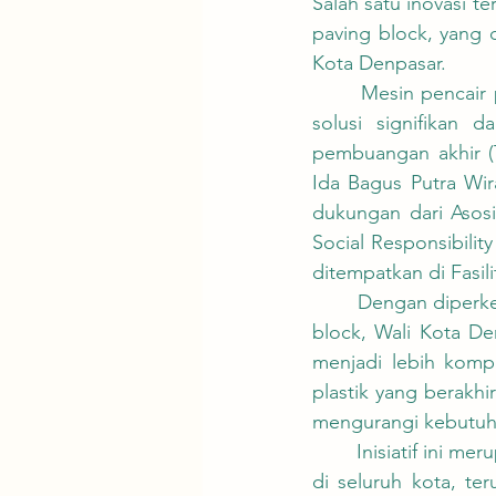
Salah satu inovasi 
paving block, yang 
Kota Denpasar.
 	Mesin pencair plastik dan pencetakan paving block ini diharapkan dapat memberikan 
solusi signifikan 
pembuangan akhir (
Ida Bagus Putra Wi
dukungan dari Asosi
Social Responsibili
ditempatkan di Fasil
	Dengan diperkenalkannya mesin-mesin yang mengubah sampah plastik menjadi paving 
block, Wali Kota D
menjadi lebih kompr
plastik yang berakhi
mengurangi kebutuha
	Inisiatif ini merupakan bagian dari strategi pemerintah untuk mengatasi masalah sampah 
di seluruh kota, ter