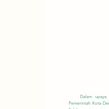
	Dalam upaya serius mengatasi masalah sampah yang semakin mengkhawatirkan, 
Pemerintah Kota Den