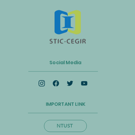
n Luncurkan Aliansi Industri
s dan Energi Biomassa
Social Media
k Mempercepat Ekonomi
lar dan Transisi Net-Zero
IMPORTANT LINK
NTUST