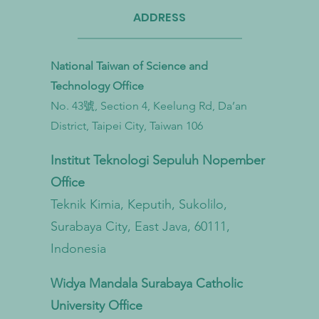
ADDRESS
National Taiwan of Science and
Technology Office
No. 43號, Section 4, Keelung Rd, Da’an
Taiwan Perkuat Kemitraan Lintas
Taiwa
District, Taipei City, Taiwan 106
Kementerian untuk Mengatasi
Bioga
Pencemaran Mikroplastik dari
untu
Institut Teknologi Sepuluh Nopember
Darat hingga Laut
Sirku
Office
Teknik Kimia, Keputih, Sukolilo,
Surabaya City, East Java, 60111,
Indonesia
Widya Mandala Surabaya Catholic
University Office