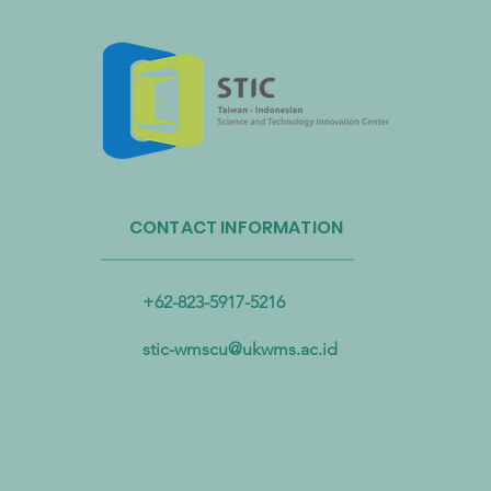
Administrasi Sirkulasi Sumber
Daya Taiwan dan Bandara
CONTACT INFORMATION
Internasional Taoyuan Bermitra
untuk Mendorong Sirkulasi
Sumber Daya Plastik
+62-823-5917-5216
stic-wmscu@ukwms.ac.id