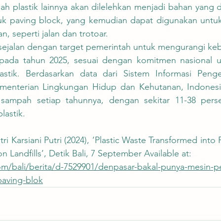
bah plastik lainnya akan dilelehkan menjadi bahan yang 
uk paving block, yang kemudian dapat digunakan unt
an, seperti jalan dan trotoar.
 pada tahun 2025, sesuai dengan komitmen nasional u
stik. Berdasarkan data dari Sistem Informasi Penge
ementerian Lingkungan Hidup dan Kehutanan, Indonesi
 sampah setiap tahunnya, dengan sekitar 11-38 perse
astik.
i Karsiani Putri (2024), ‘Plastic Waste Transformed into 
 Landfills’, Detik Bali, 7 September Available at:
om/bali/berita/d-7529901/denpasar-bakal-punya-mesin-
paving-blok