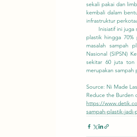
sekali pakai dan lim
kembali dalam bent
infrastruktur perkota
	Inisiatif ini juga sejalan dengan target pemerintah untuk mengurangi kebocoran sampah 
plastik hingga 70%
masalah sampah pla
Nasional (SIPSN) K
sekitar 60 juta ton
merupakan sampah pl
Source: Ni Made Lastr
Reduce the Burden on
https://www.detik.c
sampah-plastik-jadi-