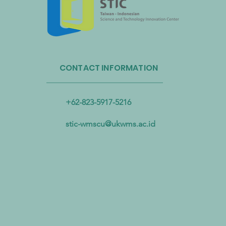
Administrasi Sirkulasi Sumber
Daya Taiwan dan Bandara
CONTACT INFORMATION
Internasional Taoyuan Bermitra
untuk Mendorong Sirkulasi
Sumber Daya Plastik
+62-823-5917-5216
stic-wmscu@ukwms.ac.id