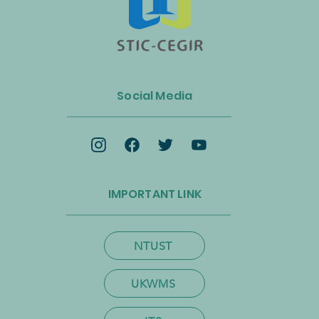
n Luncurkan Aliansi Industri
s dan Energi Biomassa
Social Media
k Mempercepat Ekonomi
lar dan Transisi Net-Zero
IMPORTANT LINK
NTUST
UKWMS