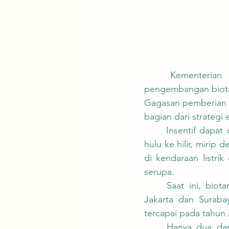
	Kementerian Energi dan Sumber Daya Mineral (ESDM) sedang mendorong 
pengembangan biotan
Gagasan pemberian i
bagian dari strategi 
	Insentif dapat diberikan kepada produsen yang membangun ekosistem biotanol dari 
hulu ke hilir, mirip 
di kendaraan listrik
serupa.
	Saat ini, biotanol digunakan melalui Pertamax Green 95 (E5) di beberapa SPBU di 
Jakarta dan Suraba
tercapai pada tahun 
	Hanya dua dari 13 industri bioetanol di Indonesia yang memenuhi standar kualitas 