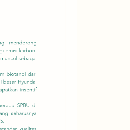
 emisi karbon. 
muncul sebagai 
si besar Hyundai 
patkan insentif 
ang seharusnya 
5.