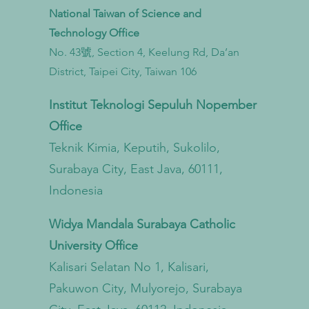
National Taiwan of Science and
Technology Office
No. 43號, Section 4, Keelung Rd, Da’an
Taiwan Perkuat Kemitraan Lintas
Taiwa
District, Taipei City, Taiwan 106
Kementerian untuk Mengatasi
Bioga
Pencemaran Mikroplastik dari
untu
Institut Teknologi Sepuluh Nopember
Darat hingga Laut
Sirku
Office
Teknik Kimia, Keputih, Sukolilo,
Surabaya City, East Java, 60111,
Indonesia
Widya Mandala Surabaya Catholic
University Office
Kalisari Selatan No 1, Kalisari,
Pakuwon City, Mulyorejo, Surabaya