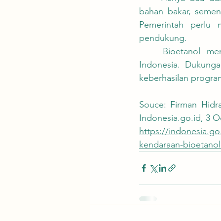
bahan bakar, semen
Pemerintah perlu 
pendukung.
	Bioetanol memiliki potensi menjadi pemain utama dalam transisi energi bersih 
Indonesia. Dukunga
keberhasilan program
Souce: Firman Hidr
Indonesia.go.id, 3 O
https://indonesia.g
kendaraan-bioetano