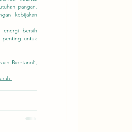
utuhan pangan. 
gan kebijakan 
 penting untuk 
an Bioetanol’, 
erah-