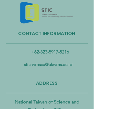
CONTACT INFORMATION
Taiwan Perkuat Kemitraan
Taiwan Luncurkan 
Lintas Kementerian untuk
Industri Biogas da
Mengatasi Pencemaran
Biomassa untuk
+62-823-5917-5216
Mikroplastik dari Darat
Mempercepat Eko
hingga Laut
Sirkular dan Trans
stic-wmscu@ukwms.ac.id
Zero
ADDRESS
National Taiwan of Science and
Technology Office
No. 43號, Section 4, Keelung Rd, Da’an
District, Taipei City, Taiwan 106