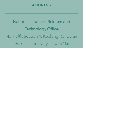
ADDRESS
National Taiwan of Science and
Technology Office
No. 43號, Section 4, Keelung Rd, Da’an
District, Taipei City, Taiwan 106
Institut Teknologi Sepuluh Nopember
Office
Teknik Kimia, Keputih, Sukolilo,
Surabaya City, East Java, 60111,
Indonesia
Widya Mandala Surabaya Catholic
University Office
Kalisari Selatan No 1, Kalisari,