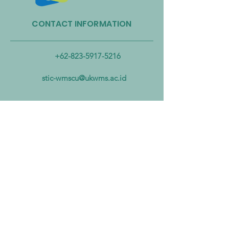
CONTACT INFORMATION
Taiwan Perkuat Kemitraan
Taiwan Luncurkan 
Lintas Kementerian untuk
Industri Biogas da
Mengatasi Pencemaran
Biomassa untuk
+62-823-5917-5216
Mikroplastik dari Darat
Mempercepat Eko
hingga Laut
Sirkular dan Trans
stic-wmscu@ukwms.ac.id
Zero
ADDRESS
National Taiwan of Science and
Technology Office
No. 43號, Section 4, Keelung Rd, Da’an
District, Taipei City, Taiwan 106
Institut Teknologi Sepuluh Nopember
Office