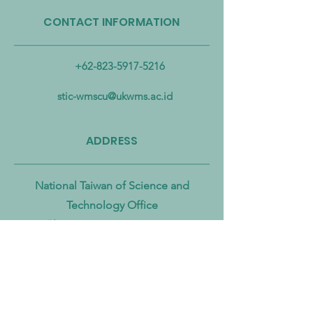
CONTACT INFORMATION
Taiwan Perkuat Kemitraan
Taiwan Luncurkan 
Lintas Kementerian untuk
Industri Biogas da
Mengatasi Pencemaran
Biomassa untuk
+62-823-5917-5216
Mikroplastik dari Darat
Mempercepat Eko
hingga Laut
Sirkular dan Trans
stic-wmscu@ukwms.ac.id
Zero
ADDRESS
National Taiwan of Science and
Technology Office
No. 43號, Section 4, Keelung Rd, Da’an
District, Taipei City, Taiwan 106
Institut Teknologi Sepuluh Nopember
Office
Teknik Kimia, Keputih, Sukolilo,